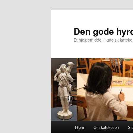
Gå
direkte
til
Den gode hyr
hovedinnholdet
Et hjelpemiddel i katolsk katek
Hovedmeny
Hjem
Om katekesen
Sis