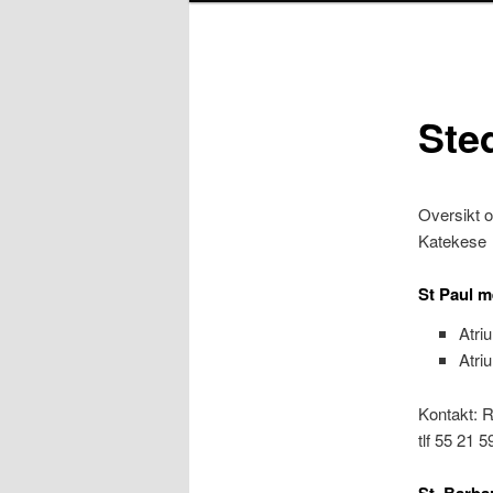
Ste
Oversikt 
Katekese
St Paul m
Atri
Atri
Kontakt: R
tlf 55 21 