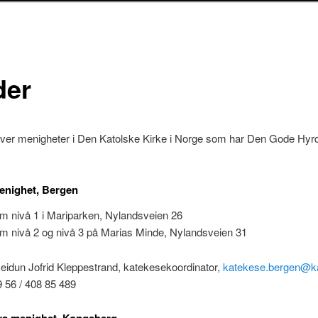
der
over menigheter i Den Katolske Kirke i Norge som har Den Gode Hyr
enighet, Bergen
um nivå 1 i Mariparken, Nylandsveien 26
um nivå 2 og nivå 3 på Marias Minde, Nylandsveien 31
eidun Jofrid Kleppestrand, katekesekoordinator,
katekese.bergen@ka
59 56 / 408 85 489