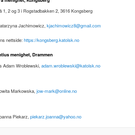
ra menighet, Kongsberg
vå 1, 2 og 3 i Rogstadbakken 2, 3616 Kongsberg
Katarzyna Jachimowicz,
kjachimowicz8@gmail.com
ns nettside:
https://kongsberg.katolsk.no
entius menighet, Drammen
ks Adam Wroblewski,
adam.wroblewski@katolsk.no
Jowita Markowska,
jow-mark@online.no
Joanna Piekarz,
piekarz.joanna@yahoo.no