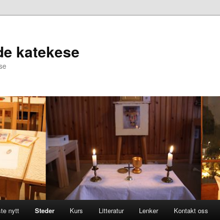
de katekese
ese
te nytt
Steder
Kurs
Litteratur
Lenker
Kontakt oss