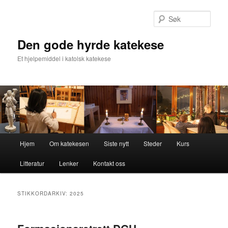
Gå
Gå
direkte
direkte
Søk
til
til
hovedinnholdet
sekundærinnholdet
Den gode hyrde katekese
Et hjelpemiddel i katolsk katekese
Hovedmeny
Hjem
Om katekesen
Siste nytt
Steder
Kurs
Litteratur
Lenker
Kontakt oss
STIKKORDARKIV:
2025